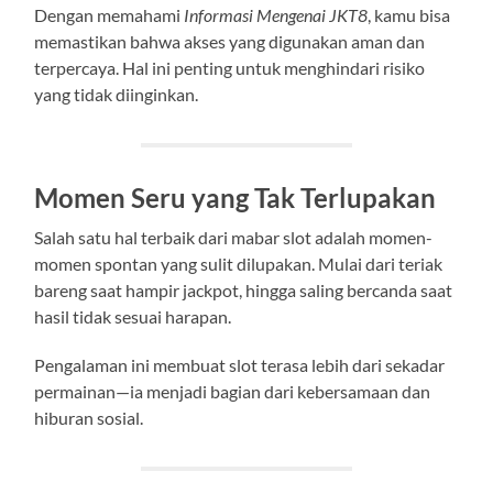
Dengan memahami
Informasi Mengenai JKT8
, kamu bisa
memastikan bahwa akses yang digunakan aman dan
terpercaya. Hal ini penting untuk menghindari risiko
yang tidak diinginkan.
Momen Seru yang Tak Terlupakan
Salah satu hal terbaik dari mabar slot adalah momen-
momen spontan yang sulit dilupakan. Mulai dari teriak
bareng saat hampir jackpot, hingga saling bercanda saat
hasil tidak sesuai harapan.
Pengalaman ini membuat slot terasa lebih dari sekadar
permainan—ia menjadi bagian dari kebersamaan dan
hiburan sosial.