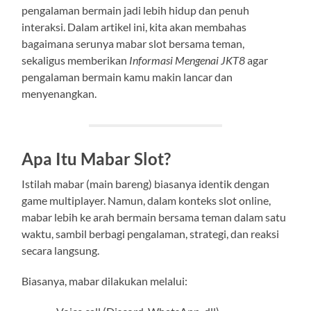
pengalaman bermain jadi lebih hidup dan penuh
interaksi. Dalam artikel ini, kita akan membahas
bagaimana serunya mabar slot bersama teman,
sekaligus memberikan
Informasi Mengenai JKT8
agar
pengalaman bermain kamu makin lancar dan
menyenangkan.
Apa Itu Mabar Slot?
Istilah mabar (main bareng) biasanya identik dengan
game multiplayer. Namun, dalam konteks slot online,
mabar lebih ke arah bermain bersama teman dalam satu
waktu, sambil berbagi pengalaman, strategi, dan reaksi
secara langsung.
Biasanya, mabar dilakukan melalui: