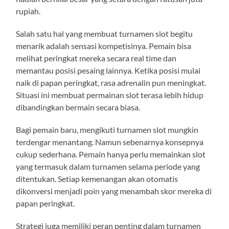
rupiah.
Salah satu hal yang membuat turnamen slot begitu
menarik adalah sensasi kompetisinya. Pemain bisa
melihat peringkat mereka secara real time dan
memantau posisi pesaing lainnya. Ketika posisi mulai
naik di papan peringkat, rasa adrenalin pun meningkat.
Situasi ini membuat permainan slot terasa lebih hidup
dibandingkan bermain secara biasa.
Bagi pemain baru, mengikuti turnamen slot mungkin
terdengar menantang. Namun sebenarnya konsepnya
cukup sederhana. Pemain hanya perlu memainkan slot
yang termasuk dalam turnamen selama periode yang
ditentukan. Setiap kemenangan akan otomatis
dikonversi menjadi poin yang menambah skor mereka di
papan peringkat.
Strategi juga memiliki peran penting dalam turnamen