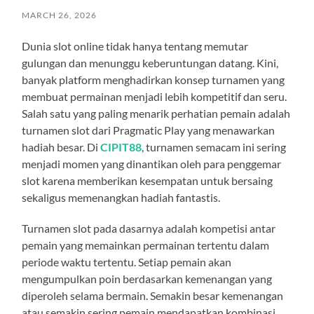
MARCH 26, 2026
Dunia slot online tidak hanya tentang memutar
gulungan dan menunggu keberuntungan datang. Kini,
banyak platform menghadirkan konsep turnamen yang
membuat permainan menjadi lebih kompetitif dan seru.
Salah satu yang paling menarik perhatian pemain adalah
turnamen slot dari Pragmatic Play yang menawarkan
hadiah besar. Di
CIPIT88
, turnamen semacam ini sering
menjadi momen yang dinantikan oleh para penggemar
slot karena memberikan kesempatan untuk bersaing
sekaligus memenangkan hadiah fantastis.
Turnamen slot pada dasarnya adalah kompetisi antar
pemain yang memainkan permainan tertentu dalam
periode waktu tertentu. Setiap pemain akan
mengumpulkan poin berdasarkan kemenangan yang
diperoleh selama bermain. Semakin besar kemenangan
atau semakin sering pemain mendapatkan kombinasi