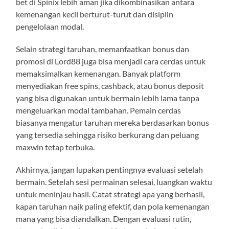
bet di Spinix lebih aman jika dikombinasikan antara
kemenangan kecil berturut-turut dan disiplin
pengelolaan modal.
Selain strategi taruhan, memanfaatkan bonus dan
promosi di Lord88 juga bisa menjadi cara cerdas untuk
memaksimalkan kemenangan. Banyak platform
menyediakan free spins, cashback, atau bonus deposit
yang bisa digunakan untuk bermain lebih lama tanpa
mengeluarkan modal tambahan. Pemain cerdas
biasanya mengatur taruhan mereka berdasarkan bonus
yang tersedia sehingga risiko berkurang dan peluang
maxwin tetap terbuka.
Akhirnya, jangan lupakan pentingnya evaluasi setelah
bermain. Setelah sesi permainan selesai, luangkan waktu
untuk meninjau hasil. Catat strategi apa yang berhasil,
kapan taruhan naik paling efektif, dan pola kemenangan
mana yang bisa diandalkan. Dengan evaluasi rutin,