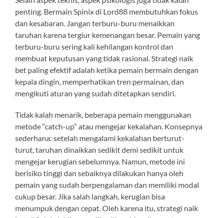
penting. Bermain Spinix di Lord88 membutuhkan fokus
dan kesabaran. Jangan terburu-buru menaikkan
taruhan karena tergiur kemenangan besar. Pemain yang
terburu-buru sering kali kehilangan kontrol dan
membuat keputusan yang tidak rasional. Strategi naik
bet paling efektif adalah ketika pemain bermain dengan
kepala dingin, memperhatikan tren permainan, dan
mengikuti aturan yang sudah ditetapkan sendiri.
Tidak kalah menarik, beberapa pemain menggunakan
metode “catch-up” atau mengejar kekalahan. Konsepnya
sederhana: setelah mengalami kekalahan berturut-
turut, taruhan dinaikkan sedikit demi sedikit untuk
mengejar kerugian sebelumnya. Namun, metode ini
berisiko tinggi dan sebaiknya dilakukan hanya oleh
pemain yang sudah berpengalaman dan memiliki modal
cukup besar. Jika salah langkah, kerugian bisa
menumpuk dengan cepat. Oleh karena itu, strategi naik