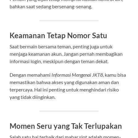
bahkan saat sedang bersenang-senang.
Keamanan Tetap Nomor Satu
Saat bermain bersama teman, penting juga untuk
menjaga keamanan akun. Jangan pernah membagikan
informasi login, meskipun dengan teman dekat.
Dengan memahami
Informasi Mengenai JKT8
, kamu bisa
memastikan bahwa akses yang digunakan aman dan
terpercaya. Hal ini penting untuk menghindari risiko
yang tidak diinginkan.
Momen Seru yang Tak Terlupakan
Salah satu hal terbaik dari mabar slot adalah momen-