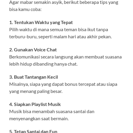
Agar mabar semakin asyik, berikut beberapa tips yang
bisa kamu coba:
1. Tentukan Waktu yang Tepat
Pilih waktu di mana semua teman bisa ikut tanpa
terburu-buru, seperti malam hari atau akhir pekan.
2. Gunakan Voice Chat
Berkomunikasi secara langsung akan membuat suasana
lebih hidup dibanding hanya chat.
3. Buat Tantangan Kecil
Misalnya, siapa yang dapat bonus tercepat atau siapa
yang menang paling besar.
4. Siapkan Playlist Musik
Musik bisa menambah suasana santai dan
menyenangkan saat bermain.
5. Tetap Santai dan Fun