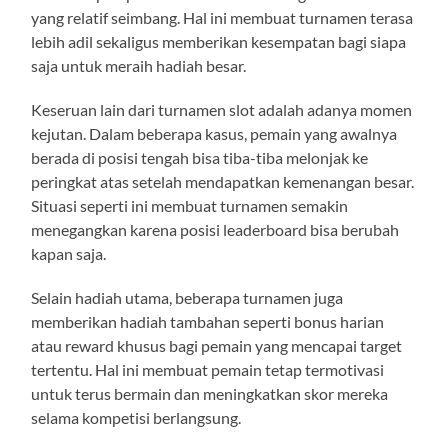
yang relatif seimbang. Hal ini membuat turnamen terasa
lebih adil sekaligus memberikan kesempatan bagi siapa
saja untuk meraih hadiah besar.
Keseruan lain dari turnamen slot adalah adanya momen
kejutan. Dalam beberapa kasus, pemain yang awalnya
berada di posisi tengah bisa tiba-tiba melonjak ke
peringkat atas setelah mendapatkan kemenangan besar.
Situasi seperti ini membuat turnamen semakin
menegangkan karena posisi leaderboard bisa berubah
kapan saja.
Selain hadiah utama, beberapa turnamen juga
memberikan hadiah tambahan seperti bonus harian
atau reward khusus bagi pemain yang mencapai target
tertentu. Hal ini membuat pemain tetap termotivasi
untuk terus bermain dan meningkatkan skor mereka
selama kompetisi berlangsung.