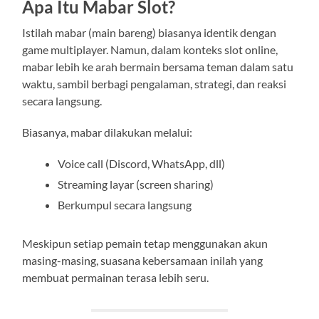
Apa Itu Mabar Slot?
Istilah mabar (main bareng) biasanya identik dengan
game multiplayer. Namun, dalam konteks slot online,
mabar lebih ke arah bermain bersama teman dalam satu
waktu, sambil berbagi pengalaman, strategi, dan reaksi
secara langsung.
Biasanya, mabar dilakukan melalui:
Voice call (Discord, WhatsApp, dll)
Streaming layar (screen sharing)
Berkumpul secara langsung
Meskipun setiap pemain tetap menggunakan akun
masing-masing, suasana kebersamaan inilah yang
membuat permainan terasa lebih seru.