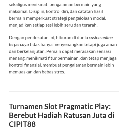
sekaligus menikmati pengalaman bermain yang
maksimal. Disiplin, kontrol diri, dan catatan hasil
bermain memperkuat strategi pengelolaan modal,
menjadikan setiap sesi lebih seru dan terarah.
Dengan pendekatan ini, hiburan di dunia
casino online
terpercaya
tidak hanya menyenangkan tetapi juga aman
dan berkelanjutan. Pemain dapat merasakan sensasi
menang, menikmati fitur permainan, dan tetap menjaga
kontrol finansial, membuat pengalaman bermain lebih
memuaskan dan bebas stres.
Turnamen Slot Pragmatic Play:
Berebut Hadiah Ratusan Juta di
CIPIT88