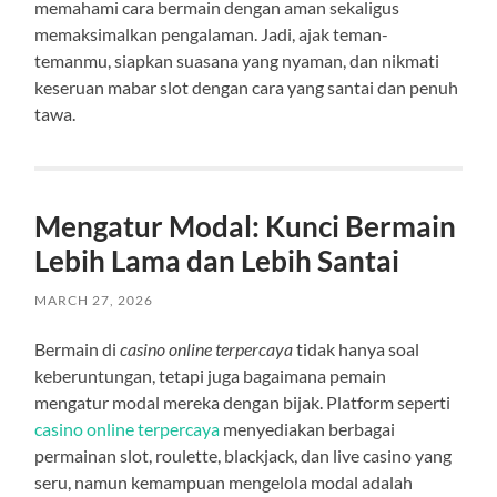
memahami cara bermain dengan aman sekaligus
memaksimalkan pengalaman. Jadi, ajak teman-
temanmu, siapkan suasana yang nyaman, dan nikmati
keseruan mabar slot dengan cara yang santai dan penuh
tawa.
Mengatur Modal: Kunci Bermain
Lebih Lama dan Lebih Santai
MARCH 27, 2026
Bermain di
casino online terpercaya
tidak hanya soal
keberuntungan, tetapi juga bagaimana pemain
mengatur modal mereka dengan bijak. Platform seperti
casino online terpercaya
menyediakan berbagai
permainan slot, roulette, blackjack, dan live casino yang
seru, namun kemampuan mengelola modal adalah