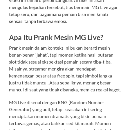
video ini ramai diperbincangkan. Artikel ini akan
mengulas kejadian tersebut, tips bermain MG Live agar
tetap seru, dan bagaimana pemain bisa menikmati
sensasi tanpa terbawa emosi.
Apa Itu Prank Mesin MG Live?
Prank mesin dalam konteks ini bukan berarti mesin
benar-benar “jahat”, tapi momen ketika hasil putaran
slot tidak sesuai ekspektasi pemain secara tiba-tiba.
Misalnya, streamer mengira akan mendapat
kemenangan besar atau free spin, tapi simbol langka
justru tidak muncul. Atau sebaliknya, menang besar
muncul di saat yang tidak disangka, memicu reaksi kaget.
MG Live dikenal dengan RNG (Random Number
Generator) yang adil, tetapi keacakan ini sering
menciptakan momen dramatis yang bikin pemain
tertawa, gemas, atau bahkan sedikit marah. Momen