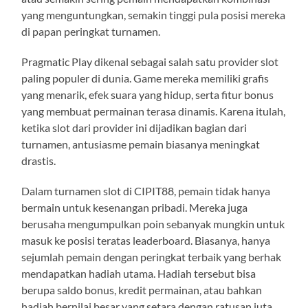
yang menguntungkan, semakin tinggi pula posisi mereka
di papan peringkat turnamen.
Pragmatic Play dikenal sebagai salah satu provider slot
paling populer di dunia. Game mereka memiliki grafis
yang menarik, efek suara yang hidup, serta fitur bonus
yang membuat permainan terasa dinamis. Karena itulah,
ketika slot dari provider ini dijadikan bagian dari
turnamen, antusiasme pemain biasanya meningkat
drastis.
Dalam turnamen slot di CIPIT88, pemain tidak hanya
bermain untuk kesenangan pribadi. Mereka juga
berusaha mengumpulkan poin sebanyak mungkin untuk
masuk ke posisi teratas leaderboard. Biasanya, hanya
sejumlah pemain dengan peringkat terbaik yang berhak
mendapatkan hadiah utama. Hadiah tersebut bisa
berupa saldo bonus, kredit permainan, atau bahkan
hadiah bernilai besar yang setara dengan ratusan juta