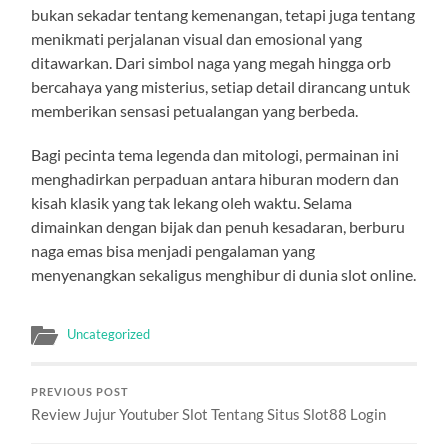
bukan sekadar tentang kemenangan, tetapi juga tentang
menikmati perjalanan visual dan emosional yang
ditawarkan. Dari simbol naga yang megah hingga orb
bercahaya yang misterius, setiap detail dirancang untuk
memberikan sensasi petualangan yang berbeda.
Bagi pecinta tema legenda dan mitologi, permainan ini
menghadirkan perpaduan antara hiburan modern dan
kisah klasik yang tak lekang oleh waktu. Selama
dimainkan dengan bijak dan penuh kesadaran, berburu
naga emas bisa menjadi pengalaman yang
menyenangkan sekaligus menghibur di dunia slot online.
Uncategorized
PREVIOUS POST
Review Jujur Youtuber Slot Tentang Situs Slot88 Login