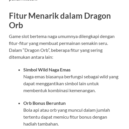
Fitur Menarik dalam Dragon
Orb
Game slot bertema naga umumnya dilengkapi dengan
fitur-fitur yang membuat permainan semakin seru.
Dalam “Dragon Orb”, beberapa fitur yang sering
ditemukan antara lain:
Simbol Wild Naga Emas
Naga emas biasanya berfungsi sebagai wild yang
dapat menggantikan simbol lain untuk
membentuk kombinasi kemenangan.
Orb Bonus Beruntun
Bola api atau orb yang muncul dalam jumlah
tertentu dapat memicu fitur bonus dengan
hadiah tambahan.