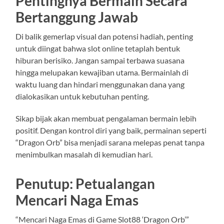
Pentingnya Bermain Secara
Bertanggung Jawab
Di balik gemerlap visual dan potensi hadiah, penting
untuk diingat bahwa slot online tetaplah bentuk
hiburan berisiko. Jangan sampai terbawa suasana
hingga melupakan kewajiban utama. Bermainlah di
waktu luang dan hindari menggunakan dana yang
dialokasikan untuk kebutuhan penting.
Sikap bijak akan membuat pengalaman bermain lebih
positif. Dengan kontrol diri yang baik, permainan seperti
“Dragon Orb” bisa menjadi sarana melepas penat tanpa
menimbulkan masalah di kemudian hari.
Penutup: Petualangan
Mencari Naga Emas
“Mencari Naga Emas di Game Slot88 ‘Dragon Orb’”