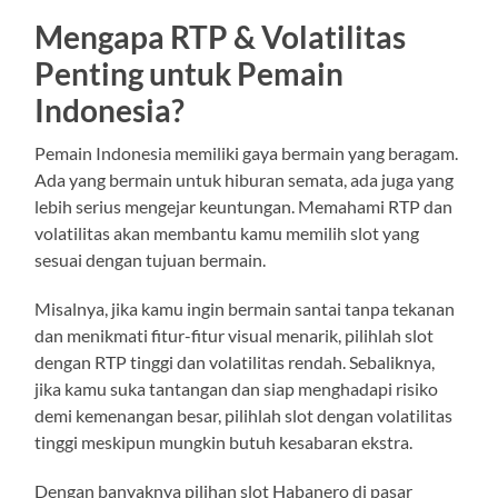
Mengapa RTP & Volatilitas
Penting untuk Pemain
Indonesia?
Pemain Indonesia memiliki gaya bermain yang beragam.
Ada yang bermain untuk hiburan semata, ada juga yang
lebih serius mengejar keuntungan. Memahami RTP dan
volatilitas akan membantu kamu memilih slot yang
sesuai dengan tujuan bermain.
Misalnya, jika kamu ingin bermain santai tanpa tekanan
dan menikmati fitur-fitur visual menarik, pilihlah slot
dengan RTP tinggi dan volatilitas rendah. Sebaliknya,
jika kamu suka tantangan dan siap menghadapi risiko
demi kemenangan besar, pilihlah slot dengan volatilitas
tinggi meskipun mungkin butuh kesabaran ekstra.
Dengan banyaknya pilihan slot Habanero di pasar