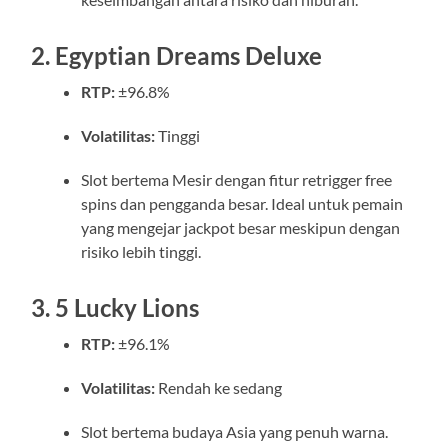
2.
Egyptian Dreams Deluxe
RTP:
±96.8%
Volatilitas:
Tinggi
Slot bertema Mesir dengan fitur retrigger free
spins dan pengganda besar. Ideal untuk pemain
yang mengejar jackpot besar meskipun dengan
risiko lebih tinggi.
3.
5 Lucky Lions
RTP:
±96.1%
Volatilitas:
Rendah ke sedang
Slot bertema budaya Asia yang penuh warna.