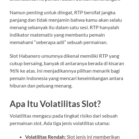
Namun penting untuk diingat, RTP bersifat jangka
panjang dan tidak menjamin bahwa kamu akan selalu
menang sebanyak itu dalam satu sesi. RTP hanyalah
indikator matematis yang membantu pemain
memahami “seberapa adil” sebuah permainan.
Slot Habanero umumnya dikenal memiliki RTP yang
cukup bersaing, banyak di antaranya berada di kisaran
96% ke atas. Ini menjadikannya pilihan menarik bagi
pemain Indonesia yang mencari keseimbangan antara
hiburan dan peluang menang.
Apa Itu Volatilitas Slot?
Volatilitas mengacu pada tingkat risiko dari sebuah
permainan slot. Ada tiga jenis volatilitas utama:
Volatilitas Rendah:
Slot jenis ini memberikan