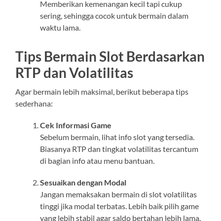
Memberikan kemenangan kecil tapi cukup
sering, sehingga cocok untuk bermain dalam
waktu lama.
Tips Bermain Slot Berdasarkan
RTP dan Volatilitas
Agar bermain lebih maksimal, berikut beberapa tips
sederhana:
Cek Informasi Game
Sebelum bermain, lihat info slot yang tersedia.
Biasanya RTP dan tingkat volatilitas tercantum
di bagian info atau menu bantuan.
Sesuaikan dengan Modal
Jangan memaksakan bermain di slot volatilitas
tinggi jika modal terbatas. Lebih baik pilih game
yang lebih stabil agar saldo bertahan lebih lama.