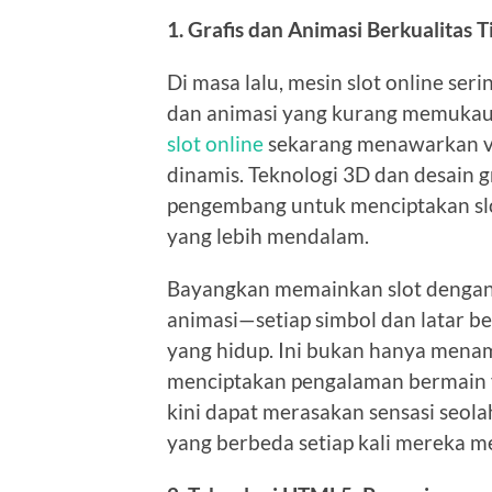
1. Grafis dan Animasi Berkualitas T
Di masa lalu, mesin slot online ser
dan animasi yang kurang memukau.
slot online
sekarang menawarkan v
dinamis. Teknologi 3D dan desain g
pengembang untuk menciptakan slo
yang lebih mendalam.
Bayangkan memainkan slot dengan 
animasi—setiap simbol dan latar 
yang hidup. Ini bukan hanya menamb
menciptakan pengalaman bermain 
kini dapat merasakan sensasi seol
yang berbeda setiap kali mereka 