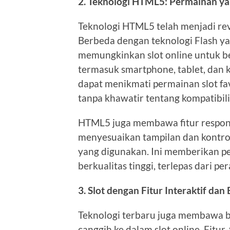
2. Teknologi HTML5: Permainan ya
Teknologi HTML5 telah menjadi rev
Berbeda dengan teknologi Flash 
memungkinkan slot online untuk be
termasuk smartphone, tablet, dan 
dapat menikmati permainan slot fa
tanpa khawatir tentang kompatibili
HTML5 juga membawa fitur respon
menyesuaikan tampilan dan kontro
yang digunakan. Ini memberikan p
berkualitas tinggi, terlepas dari per
3. Slot dengan Fitur Interaktif da
Teknologi terbaru juga membawa be
canggih ke dalam slot online. Fitu