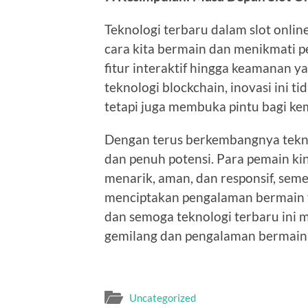
Teknologi terbaru dalam slot onli
cara kita bermain dan menikmati 
fitur interaktif hingga keamanan y
teknologi blockchain, inovasi ini
tetapi juga membuka pintu bagi ke
Dengan terus berkembangnya teknol
dan penuh potensi. Para pemain ki
menarik, aman, dan responsif, sem
menciptakan pengalaman bermain 
dan semoga teknologi terbaru in
gemilang dan pengalaman bermain 
Uncategorized