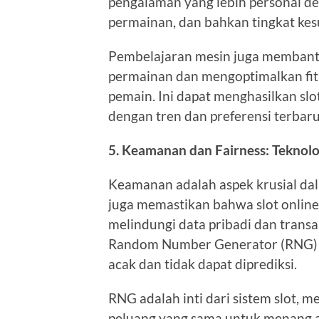
pengalaman yang lebih personal d
permainan, dan bahkan tingkat kesu
Pembelajaran mesin juga memban
permainan dan mengoptimalkan fitu
pemain. Ini dapat menghasilkan slo
dengan tren dan preferensi terbaru 
5. Keamanan dan Fairness: Teknolo
Keamanan adalah aspek krusial dal
juga memastikan bahwa slot online 
melindungi data pribadi dan transa
Random Number Generator (RNG) 
acak dan tidak dapat diprediksi.
RNG adalah inti dari sistem slot, 
peluang yang sama untuk menang at