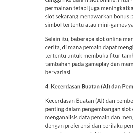
permainan tetapi juga meningkatk
slot sekarang menawarkan bonus pu
simbol tertentu atau mini-games ya
Selain itu, beberapa slot online m
cerita, di mana pemain dapat meng
tertentu untuk membuka fitur tamb
tambahan pada gameplay dan memb
bervariasi.
4. Kecerdasan Buatan (AI) dan Pe
Kecerdasan Buatan (AI) dan pembe
penting dalam pengembangan slot o
menganalisis data pemain dan men
dengan preferensi dan perilaku p