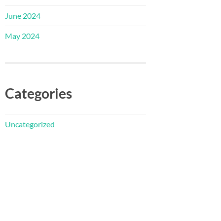
June 2024
May 2024
Categories
Uncategorized