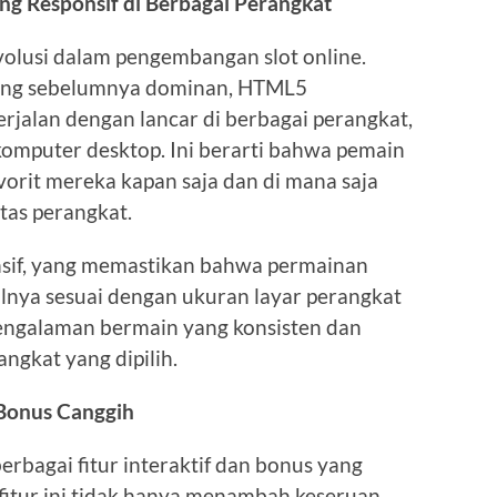
ng Responsif di Berbagai Perangkat
olusi dalam pengembangan slot online.
yang sebelumnya dominan, HTML5
rjalan dengan lancar di berbagai perangkat,
komputer desktop. Ini berarti bahwa pemain
vorit mereka kapan saja dan di mana saja
tas perangkat.
sif, yang memastikan bahwa permainan
lnya sesuai dengan ukuran layar perangkat
engalaman bermain yang konsisten dan
angkat yang dipilih.
n Bonus Canggih
rbagai fitur interaktif dan bonus yang
r-fitur ini tidak hanya menambah keseruan