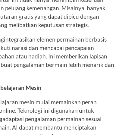
an peluang kemenangan. Misalnya, banyak
taran gratis yang dapat dipicu dengan
ng melibatkan keputusan strategis.
engintegrasikan elemen permainan berbasis
ikuti narasi dan mencapai pencapaian
ahan atau hadiah. Ini memberikan lapisan
uat pengalaman bermain lebih menarik dan
mbelajaran Mesin
lajaran mesin mulai memainkan peran
nline. Teknologi ini digunakan untuk
gadaptasi pengalaman permainan sesuai
emain. AI dapat membantu menciptakan