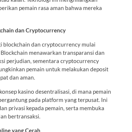
berikan pemain rasa aman bahwa mereka
ckchain dan Cryptocurrency
gi blockchain dan cryptocurrency mulai
. Blockchain menawarkan transparansi dan
i perjudian, sementara cryptocurrency
ungkinkan pemain untuk melakukan deposit
epat dan aman.
konsep kasino desentralisasi, di mana pemain
bergantung pada platform yang terpusat. Ini
dan privasi kepada pemain, serta membuka
an bertransaksi.
nline yang Cerah