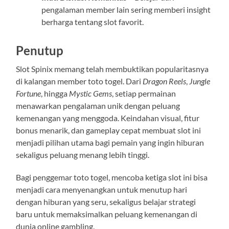
pengalaman member lain sering memberi insight
berharga tentang slot favorit.
Penutup
Slot Spinix memang telah membuktikan popularitasnya
di kalangan member toto togel. Dari
Dragon Reels
,
Jungle
Fortune
, hingga
Mystic Gems
, setiap permainan
menawarkan pengalaman unik dengan peluang
kemenangan yang menggoda. Keindahan visual, fitur
bonus menarik, dan gameplay cepat membuat slot ini
menjadi pilihan utama bagi pemain yang ingin hiburan
sekaligus peluang menang lebih tinggi.
Bagi penggemar toto togel, mencoba ketiga slot ini bisa
menjadi cara menyenangkan untuk menutup hari
dengan hiburan yang seru, sekaligus belajar strategi
baru untuk memaksimalkan peluang kemenangan di
dunia online gambling.