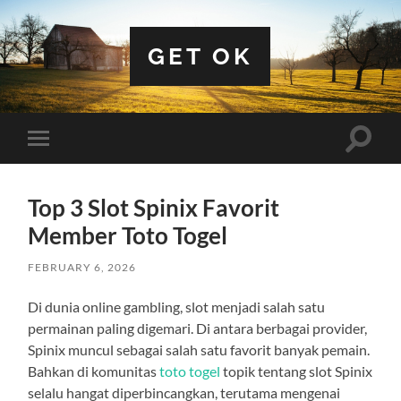
GET OK
Toggle
Toggle
search
mobile
field
menu
Top 3 Slot Spinix Favorit
Member Toto Togel
FEBRUARY 6, 2026
Di dunia online gambling, slot menjadi salah satu
permainan paling digemari. Di antara berbagai provider,
Spinix muncul sebagai salah satu favorit banyak pemain.
Bahkan di komunitas
toto togel
topik tentang slot Spinix
selalu hangat diperbincangkan, terutama mengenai