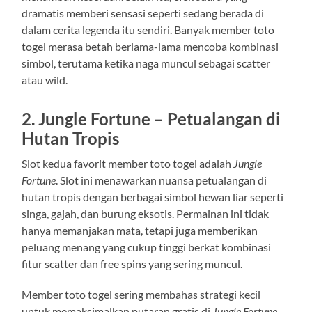
dramatis memberi sensasi seperti sedang berada di
dalam cerita legenda itu sendiri. Banyak member toto
togel merasa betah berlama-lama mencoba kombinasi
simbol, terutama ketika naga muncul sebagai scatter
atau wild.
2.
Jungle Fortune – Petualangan di
Hutan Tropis
Slot kedua favorit member toto togel adalah
Jungle
Fortune
. Slot ini menawarkan nuansa petualangan di
hutan tropis dengan berbagai simbol hewan liar seperti
singa, gajah, dan burung eksotis. Permainan ini tidak
hanya memanjakan mata, tetapi juga memberikan
peluang menang yang cukup tinggi berkat kombinasi
fitur scatter dan free spins yang sering muncul.
Member toto togel sering membahas strategi kecil
untuk memaksimalkan putaran gratis di
Jungle Fortune
.