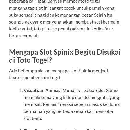
beberapa kali lipat. Banyak member toto togel
menganggap slot ini sangat cocok untuk pemain yang
suka sensasi tinggi dan kemenangan besar. Selain itu,
soundtrack yang menyenangkan membuat sesi bermain
lebih santai, tetapi tetap penuh adrenalin ketika fitur
bonus muncul.
Mengapa Slot Spinix Begitu Disukai
di Toto Togel?
Ada beberapa alasan mengapa slot Spinix menjadi
favorit member toto togel:
Visual dan Animasi Menarik
– Setiap slot Spinix
memiliki tema yang hidup dan desain grafis yang
memikat. Pemain merasa seperti masuk ke dunia
permainan yang berbeda setiap kali mencoba
slot baru.